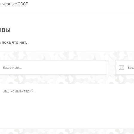
ы черные СССР
ывы
 пока что нет.