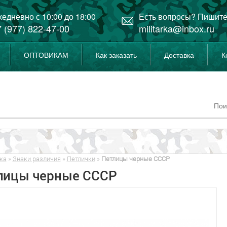
едневно с 10:00 до 18:00
Есть вопросы? Пишите
 (977) 822-47-00
militarka@inbox.ru
ОПТОВИКАМ
Как заказать
Доставка
К
ка
»
Знаки различия
»
Петлички
»
Петлицы черные СССР
лицы черные СССР