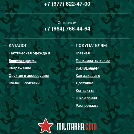
+7 (977) 822-47-00
Оптовикам
+7 (964) 766-44-64
КАТАЛОГ
ПОКУПАТЕЛЯМ
Тактическая одежда и
Главная
Военная форма
Пользовательское
снаряжение
Снаряжение
ОПТОВИКАМ
соглашение
Оружие и аксессуары
Как заказать
Сумки - Рюкзаки
Доставка
Контакты
О компании
Распродажа