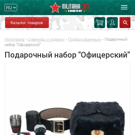
Мен
Каталог товаров
Милитарка
»
Сувениры и подарки
»
Подарки военным
»
Подарочный
набор "Офицерский"
Подарочный набор "Офицерский"