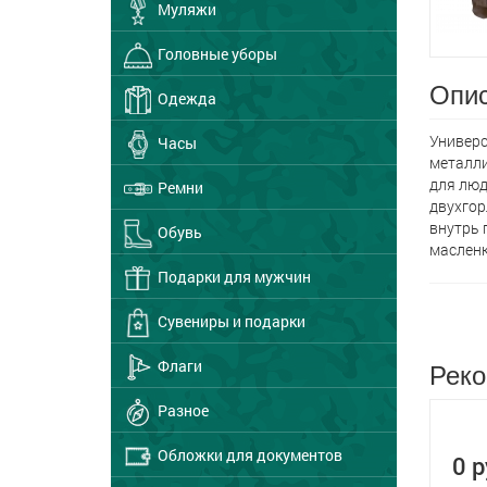
Муляжи
Головные уборы
Опис
Одежда
Универс
Часы
металли
для люд
Ремни
двухгор
внутрь 
Обувь
масленк
Подарки для мужчин
Сувениры и подарки
Реко
Флаги
Разное
Обложки для документов
0 р