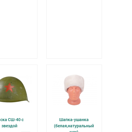
ска СШ-40 с
Шапка-ушанка
звездой
(белая,натуральный
мех)