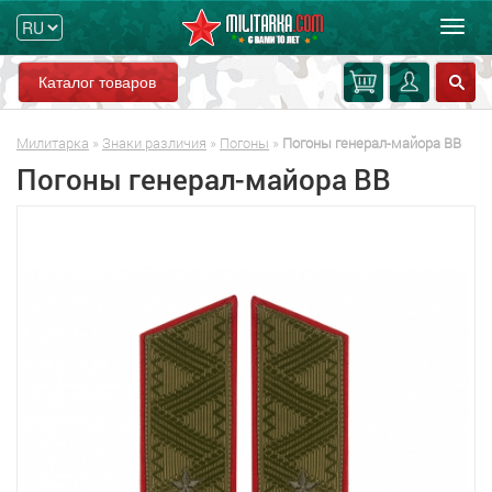
Мен
Каталог товаров
Милитарка
»
Знаки различия
»
Погоны
»
Погоны генерал-майора ВВ
Погоны генерал-майора ВВ