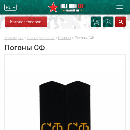
Мен
Каталог товаров
Милитарка
»
Знаки различия
»
Погоны
»
Погоны СФ
Погоны СФ