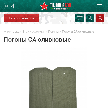
Мен
Каталог товаров
Милитарка
»
Знаки различия
»
Погоны
»
Погоны СА оливковые
Погоны СА оливковые