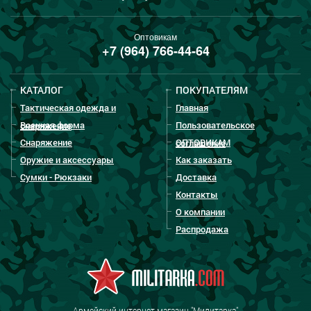
Оптовикам
+7 (964) 766-44-64
КАТАЛОГ
ПОКУПАТЕЛЯМ
Тактическая одежда и
Главная
Военная форма
Пользовательское
снаряжение
Снаряжение
ОПТОВИКАМ
соглашение
Оружие и аксессуары
Как заказать
Сумки - Рюкзаки
Доставка
Контакты
О компании
Распродажа
Армейский интернет-магазин "Милитарка"