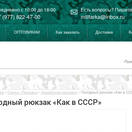
едневно с 10:00 до 18:00
Есть вопросы? Пишите
 (977) 822-47-00
militarka@inbox.ru
ОПТОВИКАМ
Как заказать
Доставка
К
ка
»
Сумки - Рюкзаки
»
Армейские рюкзаки
»
Походный рюкзак «Как в СС
одный рюкзак «Как в СССР»