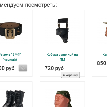
мендуем посмотреть:
Ремень "ВМФ"
Кобура с лямкой на
Ке
(черный)
ПМ
850
00 руб
720 руб