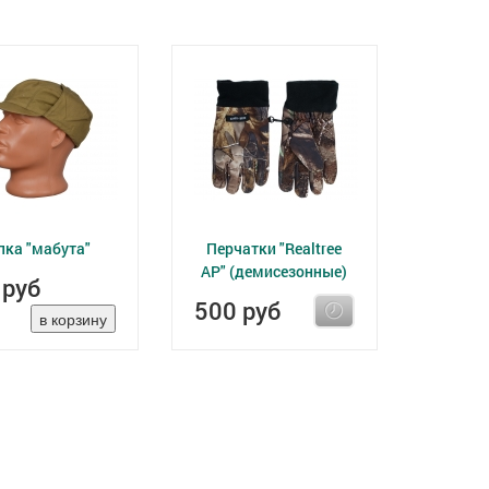
пка "мабута"
Перчатки "Realtree
AP" (демисезонные)
 руб
500 руб