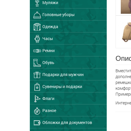
Муляжи
Головные уборы
Одежда
Часы
Ремни
Опис
Обувь
Вместит
Подарки для мужчин
дополне
ремешко
Сувениры и подарки
комфорт
Примерн
Флаги
Интерне
Разное
Обложки для документов