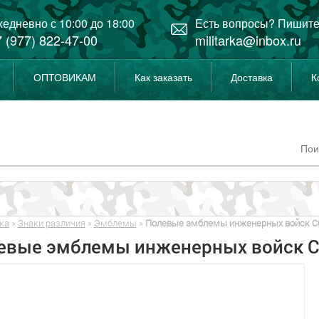
едневно с 10:00 до 18:00
Есть вопросы? Пишите
 (977) 822-47-00
militarka@inbox.ru
ОПТОВИКАМ
Как заказать
Доставка
К
ка
»
Знаки различия
»
Эмблемы
»
Полевые эмблемы инженерных войск С
евые эмблемы инженерных войск 