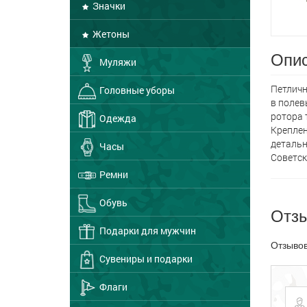
Значки
Жетоны
Опис
Муляжи
Петличн
Головные уборы
в полев
ротора 
Одежда
Креплен
детальн
Часы
Советск
Ремни
Обувь
Отз
Подарки для мужчин
Отзывов
Сувениры и подарки
Флаги