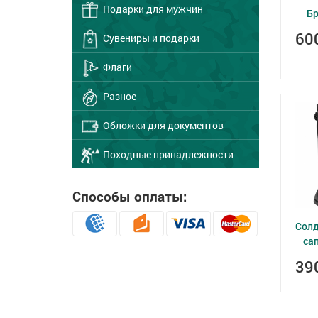
Подарки для мужчин
Б
60
Сувениры и подарки
Флаги
Разное
Обложки для документов
Походные принадлежности
Способы оплаты:
Солд
сап
39