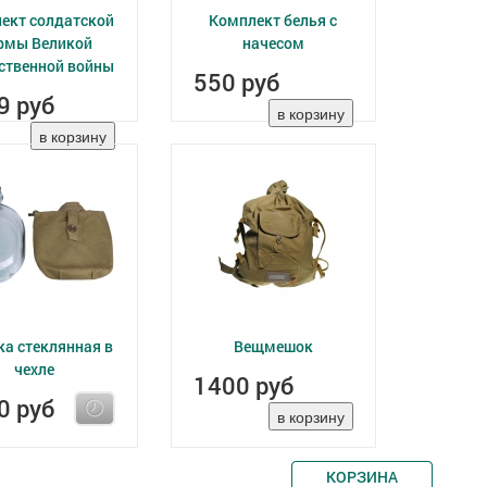
ект солдатской
Комплект белья с
рмы Великой
начесом
ственной войны
550 руб
9 руб
а стеклянная в
Вещмешок
чехле
1400 руб
0 руб
КОРЗИНА