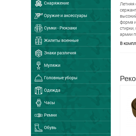
Снаряжение
Летняя 
сержант
Оружие и аксессуары
высокий
форма и
Сумки - Рюкзаки
стирки,
армии п
Жилеты военные
В компл
Знаки различия
Муляжи
Реко
Головные уборы
Одежда
Часы
Ремни
Обувь