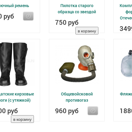
рючный ремень
Пилотка старого
Компл
образца со звездой
фо
0 руб
Отече
750 руб
349
атские кирзовые
Общевойсковой
Фляжк
оги (с утяжкой)
противогаз
00 руб
960 руб
188