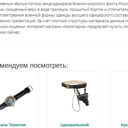
евные чёрные погоны вице-адмирала Военно-морского флота Росси
ми, скошенный верх в виде трапеции, прошитый бортик и отличител
плектования военной формы одежды высшего офицерского состава 
еских презентаций. За счёт плотной структуры материала данные 
ном ношении. Интернет магазин «Милитарка» предлагает кyпить п
ямо сейчас.
мендуем посмотреть:
асы "Капитан
Адмиральский
Кук