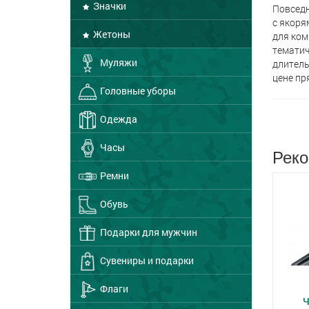
Значки
Повседн
с якоря
Жетоны
для ком
тематич
Муляжи
длитель
цене пр
Головные уборы
Одежда
Часы
Реко
Ремни
Обувь
Подарки для мужчин
Сувениры и подарки
Флаги
Ч