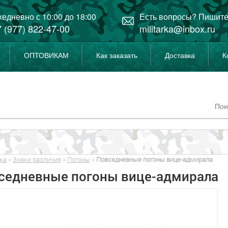
едневно с 10:00 до 18:00
Есть вопросы? Пишите
 (977) 822-47-00
militarka@inbox.ru
ОПТОВИКАМ
Как заказать
Доставка
К
ка
»
Знаки различия
»
Погоны
»
Повседневные погоны вице-адмирала
седневные погоны вице-адмирала