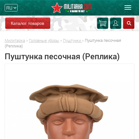
Мен
Каталог товаров
Милитарка
»
Головные уборы
»
Пуштунки
»
Пуштунка песочная
(Реплика)
Пуштунка песочная (Реплика)