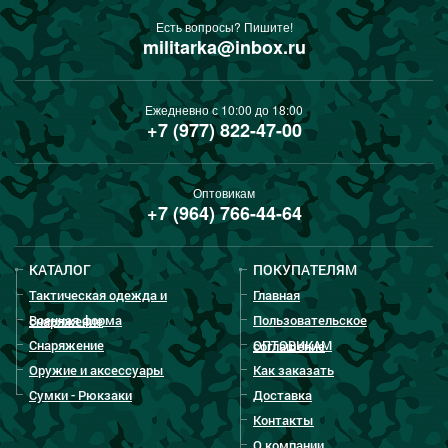
Есть вопросы? Пишите!
militarka@inbox.ru
Ежедневно с 10:00 до 18:00
+7 (977) 822-47-00
Оптовикам
+7 (964) 766-44-64
КАТАЛОГ
ПОКУПАТЕЛЯМ
Тактическая одежда и
Главная
Военная форма
Пользовательское
снаряжение
Снаряжение
ОПТОВИКАМ
соглашение
Оружие и аксессуары
Как заказать
Сумки - Рюкзаки
Доставка
Контакты
О компании