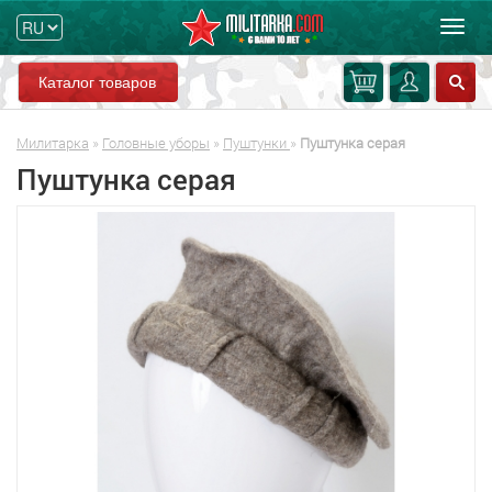
Мен
Каталог товаров
Милитарка
»
Головные уборы
»
Пуштунки
»
Пуштунка серая
Пуштунка серая