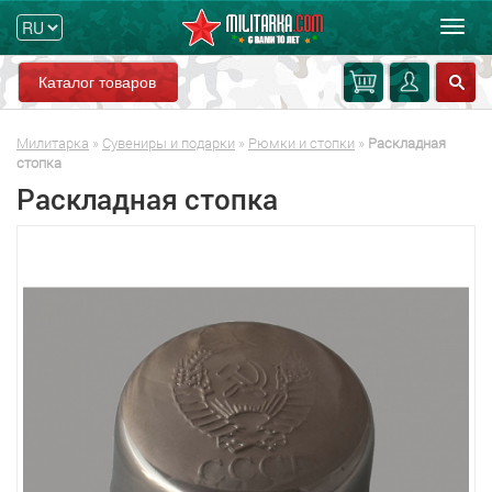
Мен
Каталог товаров
Милитарка
»
Сувениры и подарки
»
Рюмки и стопки
»
Раскладная
стопка
Раскладная стопка