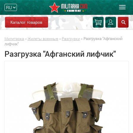
Мен
Каталог товаров
Милитарка
»
Жилеты военные
»
Разгрузки
»
Разгрузка "Афганский
лифчик"
Разгрузка "Афганский лифчик"