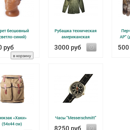
рет бесшовный
Рубашка техническая
Перч
светло-синий)
американская
AP" 
0 руб
3000 руб
500
юкзак «Хаки»
Часы "Messerschmitt"
(54х44 см)
8250 руб