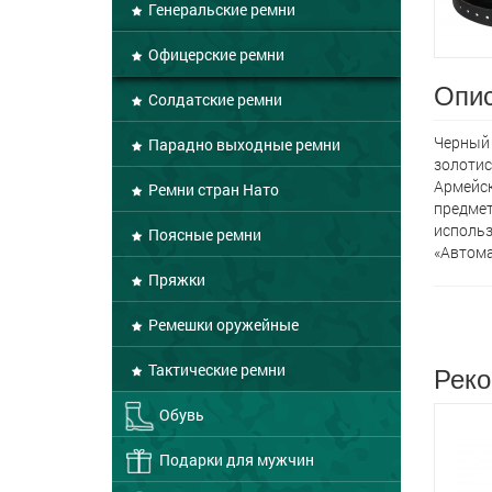
Генеральские ремни
Офицерские ремни
Опис
Солдатские ремни
Черный 
Парадно выходные ремни
золотис
Армейск
Ремни стран Нато
предмет
использ
Поясные ремни
«Автома
Пряжки
Ремешки оружейные
Реко
Тактические ремни
Обувь
Подарки для мужчин