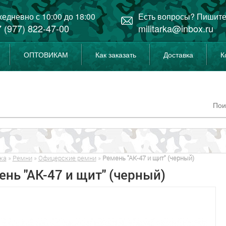
едневно с 10:00 до 18:00
Есть вопросы? Пишите
 (977) 822-47-00
militarka@inbox.ru
ОПТОВИКАМ
Как заказать
Доставка
К
ка
»
Ремни
»
Офицерские ремни
»
Ремень "АК-47 и щит" (черный)
нь "АК-47 и щит" (черный)