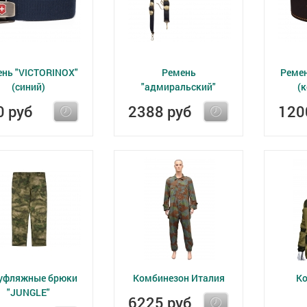
нь "VICTORINOX"
Ремень
Ремен
(синий)
"адмиральский"
(
0 руб
2388 руб
120
уфляжные брюки
Комбинезон Италия
К
"JUNGLE"
6225 руб