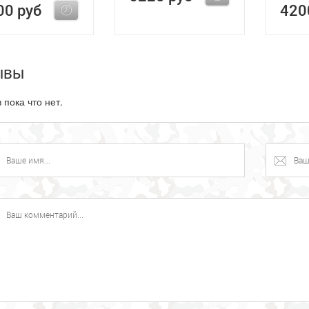
00 руб
420
ывы
 пока что нет.