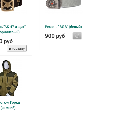
ь "АК-47 и щит"
Ремень "ВДВ" (белый)
коричневый)
900 руб
0 руб
остюм Горка
(зимний)