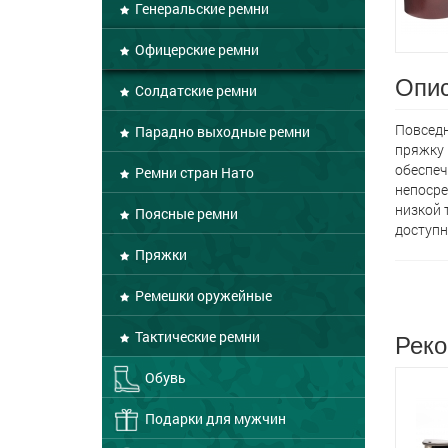
Генеральские ремни
Офицерские ремни
Опис
Солдатские ремни
Повседн
Парадно выходные ремни
пряжку 
обеспеч
Ремни стран Нато
непосре
низкой 
Поясные ремни
доступн
Пряжки
Ремешки оружейные
Реко
Тактические ремни
Обувь
Подарки для мужчин