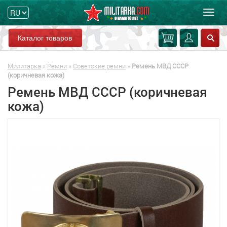
Мен
Каталог товаров
Милитарка
»
Ремни
»
Советские ремни
»
Ремень МВД СССР
(коричневая кожа)
Ремень МВД СССР (коричневая
кожа)