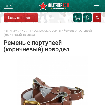
Мен
Каталог товаров
Милитарка
»
Ремни
»
Офицерские ремни
»
Ремень с портупеей
(коричневый) новодел
Ремень с портупеей
(коричневый) новодел