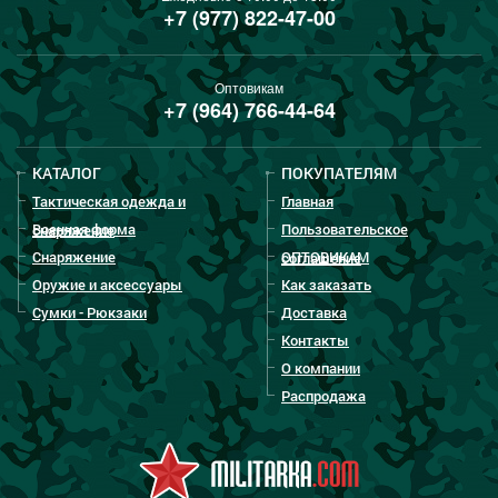
+7 (977) 822-47-00
Оптовикам
+7 (964) 766-44-64
КАТАЛОГ
ПОКУПАТЕЛЯМ
Тактическая одежда и
Главная
Военная форма
Пользовательское
снаряжение
Снаряжение
ОПТОВИКАМ
соглашение
Оружие и аксессуары
Как заказать
Сумки - Рюкзаки
Доставка
Контакты
О компании
Распродажа