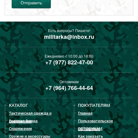
Отправить
Есть вопросы? Пишите!
militarka@inbox.ru
Ежедневно с 10:00 до 18:00
+7 (977) 822-47-00
Оптовикам
+7 (964) 766-44-64
КАТАЛОГ
ПОКУПАТЕЛЯМ
Тактическая одежда и
Главная
Военная форма
Пользовательское
снаряжение
Снаряжение
ОПТОВИКАМ
соглашение
Оружие и аксессуары
Как заказать