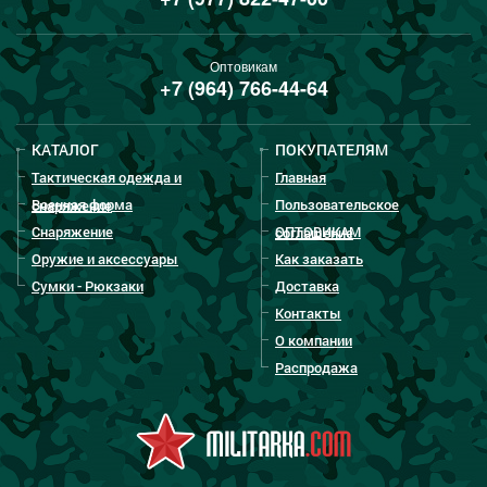
Оптовикам
+7 (964) 766-44-64
КАТАЛОГ
ПОКУПАТЕЛЯМ
Тактическая одежда и
Главная
Военная форма
Пользовательское
снаряжение
Снаряжение
ОПТОВИКАМ
соглашение
Оружие и аксессуары
Как заказать
Сумки - Рюкзаки
Доставка
Контакты
О компании
Распродажа