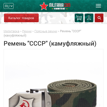
Мен
Каталог товаров
Милитарка
»
Ремни
»
Поясные ремни
»
Ремень "СССР"
(камуфляжный)
Ремень "СССР" (камуфляжный)