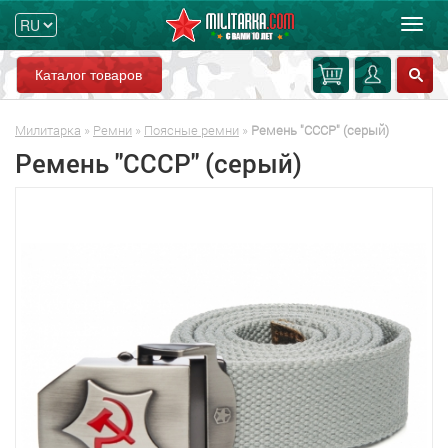
Мен
Каталог товаров
Милитарка
»
Ремни
»
Поясные ремни
»
Ремень "СССР" (серый)
Ремень "СССР" (серый)