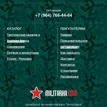
Оптовикам
+7 (964) 766-44-64
КАТАЛОГ
ПОКУПАТЕЛЯМ
Тактическая одежда и
Главная
Военная форма
Пользовательское
снаряжение
Снаряжение
ОПТОВИКАМ
соглашение
Оружие и аксессуары
Как заказать
Сумки - Рюкзаки
Доставка
Контакты
О компании
Распродажа
Армейский интернет-магазин "Милитарка"