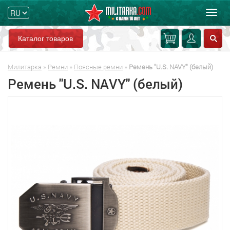
Мен
Каталог товаров
Милитарка
»
Ремни
»
Поясные ремни
»
Ремень "U.S. NAVY" (белый)
Ремень "U.S. NAVY" (белый)