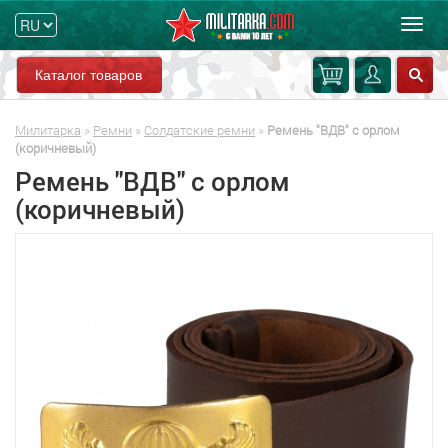
Мен
Каталог товаров
Милитарка
»
Ремни
»
Солдатские ремни
»
Ремень "ВДВ" с орлом
(коричневый)
Ремень "ВДВ" с орлом
(коричневый)