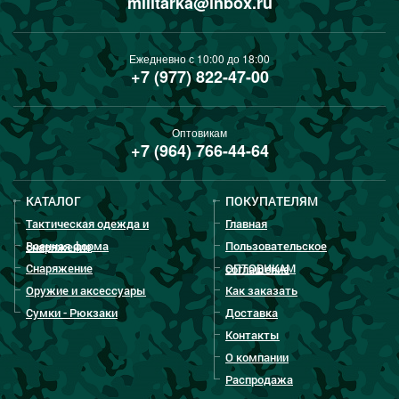
militarka@inbox.ru
Ежедневно с 10:00 до 18:00
+7 (977) 822-47-00
Оптовикам
+7 (964) 766-44-64
КАТАЛОГ
ПОКУПАТЕЛЯМ
Тактическая одежда и
Главная
Военная форма
Пользовательское
снаряжение
Снаряжение
ОПТОВИКАМ
соглашение
Оружие и аксессуары
Как заказать
Сумки - Рюкзаки
Доставка
Контакты
О компании
Распродажа