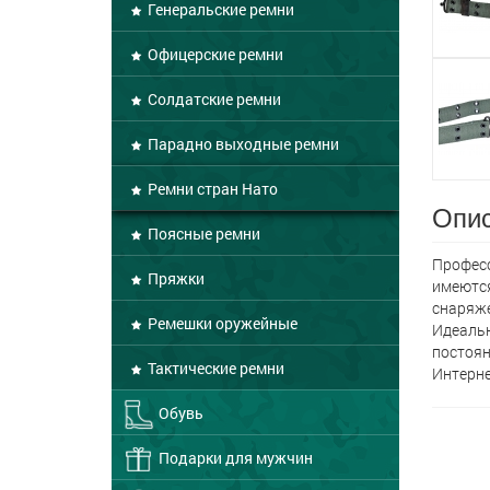
Генеральские ремни
Офицерские ремни
Солдатские ремни
Парадно выходные ремни
Ремни стран Нато
Опис
Поясные ремни
Професс
Пряжки
имеются
снаряже
Ремешки оружейные
Идеальн
постоян
Тактические ремни
Интерне
Обувь
Подарки для мужчин