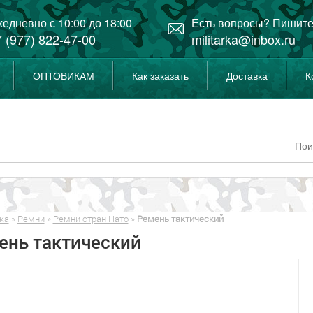
едневно с 10:00 до 18:00
Есть вопросы? Пишите
 (977) 822-47-00
militarka@inbox.ru
ОПТОВИКАМ
Как заказать
Доставка
К
ка
»
Ремни
»
Ремни стран Нато
»
Ремень тактический
ень тактический