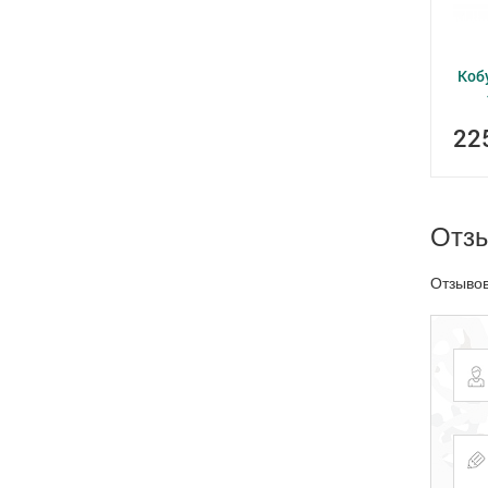
Коб
22
Отз
Отзывов