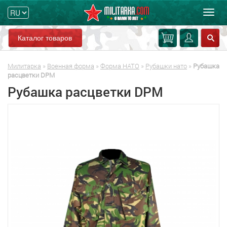
Мен
Каталог товаров
Милитарка
»
Военная форма
»
Форма НАТО
»
Рубашки нато
»
Рубашка
расцветки DPM
Рубашка расцветки DPM