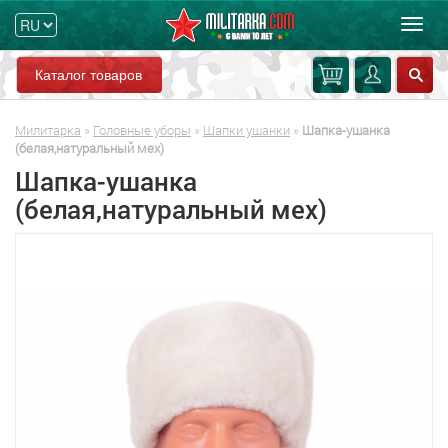
Мен
Каталог товаров
Милитарка
»
Головные уборы
»
Шапки ушанки
»
Шапка-ушанка
(белая,натуральный мех)
Шапка-ушанка
(белая,натуральный мех)