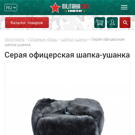
Мен
Каталог товаров
Милитарка
»
Головные уборы
»
Шапки ушанки
»
Серая офицерская
шапка-ушанка
Серая офицерская шапка-ушанка