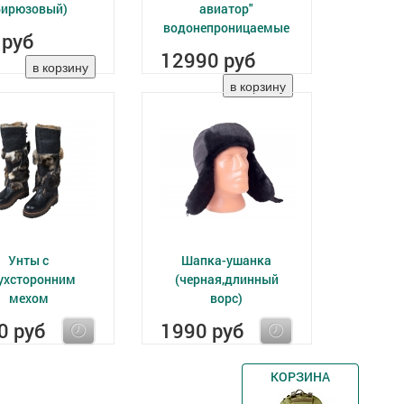
бирюзовый)
авиатор"
водонепроницаемые
 руб
12990 руб
Унты с
Шапка-ушанка
ухсторонним
(черная,длинный
мехом
ворс)
0 руб
1990 руб
КОРЗИНА