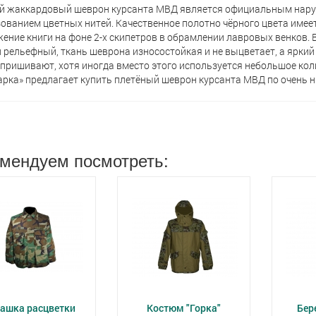
 жаккардовый шеврон курсанта МВД является официальным нарук
ованием цветных нитей. Качественное полотно чёрного цвета имеет
ение книги на фоне 2-х скипетров в обрамлении лавровых венков. 
и рельефный, ткань шеврона износостойкая и не выцветает, а яркий
пришивают, хотя иногда вместо этого используется небольшое кол
рка» предлагает кyпить плетёный шеврон курсанта МВД по очень ни
мендуем посмотреть:
ашка расцветки
Костюм "Горка"
Бер