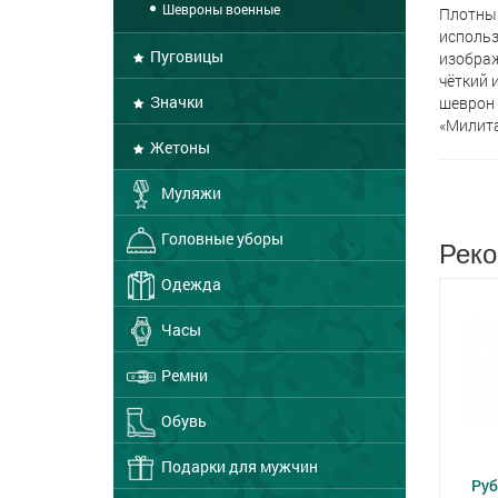
Шевроны военные
Плотный
использ
Пуговицы
изображ
чёткий 
Значки
шеврон 
«Милита
Жетоны
Муляжи
Головные уборы
Реко
Одежда
Часы
Ремни
Обувь
Подарки для мужчин
Руб