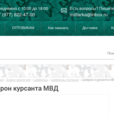
едневно с 10:00 до 18:00
Есть вопросы? Пишите
 (977) 822-47-00
militarka@inbox.ru
ОПТОВИКАМ
Как заказать
Доставка
К
ка
»
Знаки различия
»
Шевроны
»
Шевроны полиции
»
Шеврон курсанта М
рон курсанта МВД