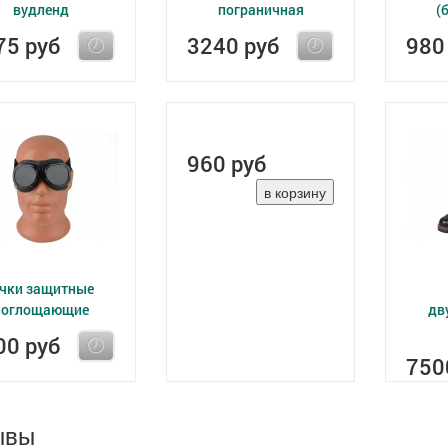
вудленд
пограничная
(
75 руб
3240 руб
980
960 руб
чки защитные
поглощающие
дв
00 руб
750
ывы