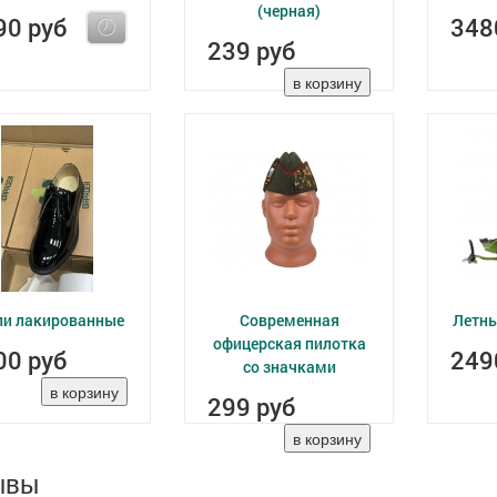
(черная)
90 руб
348
239 руб
ли лакированные
Современная
Летны
офицерская пилотка
00 руб
249
со значками
299 руб
ывы