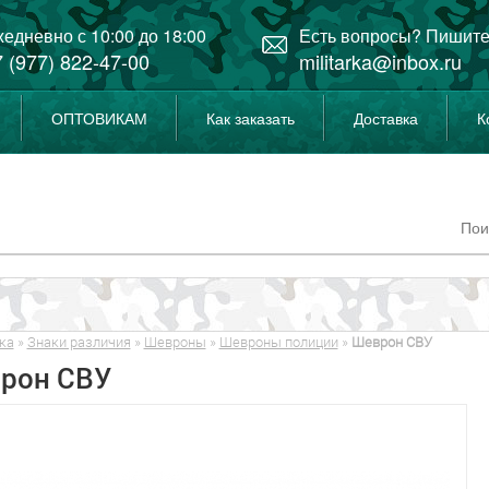
едневно с 10:00 до 18:00
Есть вопросы? Пишите
 (977) 822-47-00
militarka@inbox.ru
ОПТОВИКАМ
Как заказать
Доставка
К
ка
»
Знаки различия
»
Шевроны
»
Шевроны полиции
»
Шеврон СВУ
рон СВУ