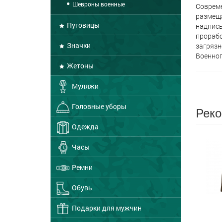
Шевроны военные
Совреме
размеща
Пуговицы
надпись
прорабо
Значки
загрязн
Военног
Жетоны
Муляжи
Головные уборы
Реко
Одежда
Часы
Ремни
Обувь
Подарки для мужчин