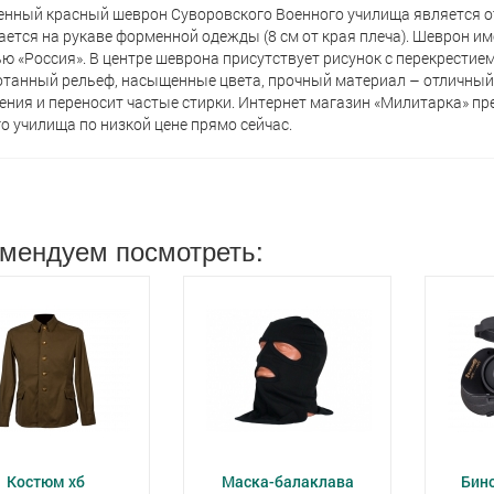
нный красный шеврон Суворовского Военного училища является о
ется на рукаве форменной одежды (8 см от края плеча). Шеврон и
ю «Россия». В центре шеврона присутствует рисунок с перекрестием 
танный рельеф, насыщенные цвета, прочный материал – отличный
ения и переносит частые стирки. Интернет магазин «Милитарка» п
о училища по низкой цене прямо сейчас.
мендуем посмотреть:
Костюм хб
Маска-балаклава
Бин