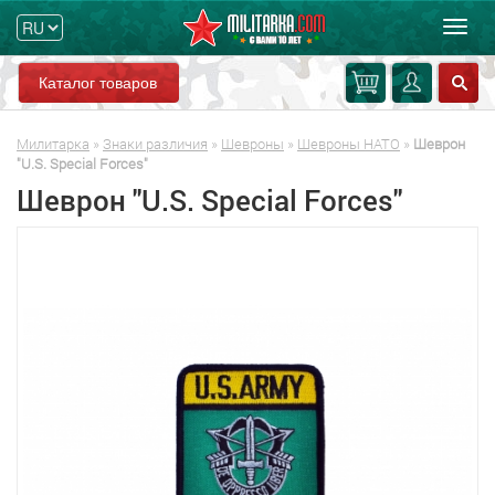
Мен
Каталог товаров
Милитарка
»
Знаки различия
»
Шевроны
»
Шевроны НАТО
»
Шеврон
"U.S. Special Forces"
Шеврон "U.S. Special Forces"