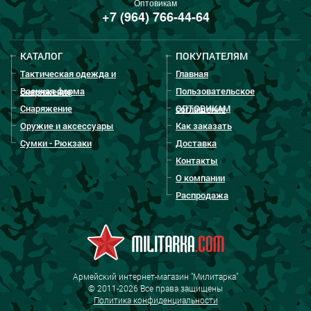
Оптовикам
+7 (964) 766-44-64
КАТАЛОГ
ПОКУПАТЕЛЯМ
Тактическая одежда и
Главная
Военная форма
Пользовательское
снаряжение
Снаряжение
ОПТОВИКАМ
соглашение
Оружие и аксессуары
Как заказать
Сумки - Рюкзаки
Доставка
Контакты
О компании
Распродажа
Армейский интернет-магазин "Милитарка"
© 2011-2026 Все права защищены
Политика конфиденциальности