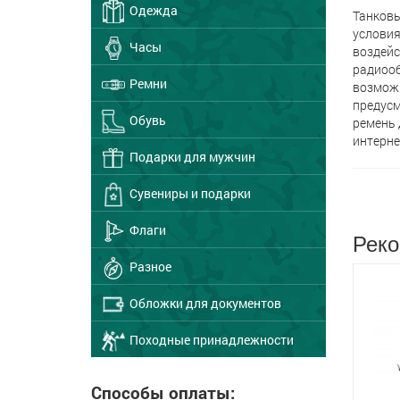
Одежда
Танковы
условия
Часы
воздейс
радиооб
Ремни
возможн
предусм
Обувь
ремень 
интерне
Подарки для мужчин
Сувениры и подарки
Флаги
Реко
Разное
Обложки для документов
Походные принадлежности
Способы оплаты: