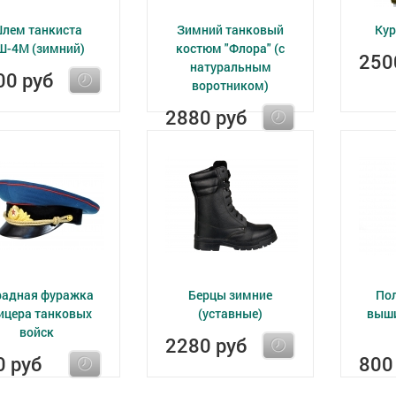
лем танкиста
Зимний танковый
Кур
Ш-4М (зимний)
костюм "Флора" (с
250
натуральным
00 руб
воротником)
2880 руб
радная фуражка
Берцы зимние
Пол
ицера танковых
(уставные)
выши
войск
2280 руб
0 руб
800