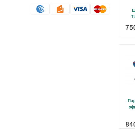
Ш
Т
75
Па
оф
84