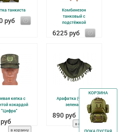
тка танкиста
Комбинезон
танковый с
0 руб
подстёжкой
6225 руб
КОРЗИНА
евая кепка с
Арафатка (чёрно-
той кокардой
зеленая)
"Цифра"
890 руб
 руб
ПОКА ПУСТАЯ