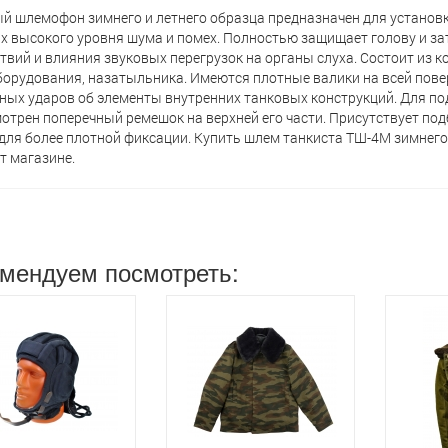
й шлемофон зимнего и летнего образца предназначен для установ
х высокого уровня шума и помех. Полностью защищает голову и з
твий и влияния звуковых перегрузок на органы слуха. Состоит из к
орудования, назатыльника. Имеются плотные валики на всей пове
ых ударов об элементы внутренних танковых конструкций. Для п
отрен поперечный ремешок на верхней его части. Присутствует п
для более плотной фиксации. Купить шлем танкиста ТШ-4М зимнего
т магазине.
мендуем посмотреть: