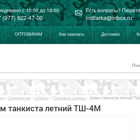
едневно с 10:00 до 18:00
Есть вопросы? Пишите
 (977) 822-47-00
militarka@inbox.ru
ОПТОВИКАМ
Как заказать
Доставка
К
ка
»
Снаряжение
»
Шлемы
»
Танковые шлемы
»
Шлем танкиста летний ТШ
м танкиста летний ТШ-4М