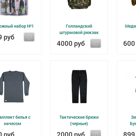
ожный набор №1
Голландский
Меди
штурмовой рюкзак
9 руб
4000 руб
600
мплект белья с
Тактические брюки
Зи
начесом
(черные)
Бу
0 руб
2000 руб
899