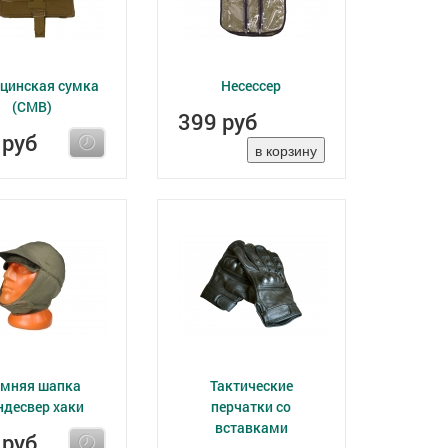
цинская сумка
Несессер
(СМВ)
399 руб
 руб
мняя шапка
Тактические
ндесвер хаки
перчатки со
вставками
 руб