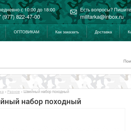
едневно с 10:00 до 18:00
Есть вопросы? Пишите
 (977) 822-47-00
militarka@inbox.ru
ОПТОВИКАМ
Как заказать
Доставка
К
ка
»
Разное
»
Швейный набор походный
йный набор походный