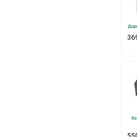
Дор
36
Ко
55