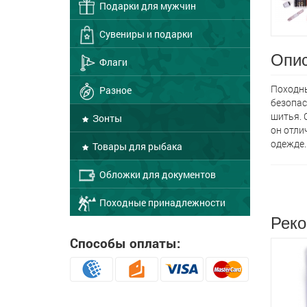
Подарки для мужчин
Сувениры и подарки
Опис
Флаги
Походны
Разное
безопас
шитья. 
Зонты
он отли
одежде.
Товары для рыбака
Обложки для документов
Походные принадлежности
Реко
Способы оплаты: