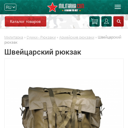
Мен
Каталог товаров
Милитарка
»
Сумки - Рюкзаки
»
Армейские рюкзаки
»
Швейцарский
рюкзак
Швейцарский рюкзак