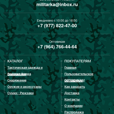
militarka@inbox.ru
Ежедневно с 10:00 до 18:00
+7 (977) 822-47-00
Оптовикам
+7 (964) 766-44-64
КАТАЛОГ
ПОКУПАТЕЛЯМ
Тактическая одежда и
Главная
Военная форма
Пользовательское
снаряжение
Снаряжение
ОПТОВИКАМ
соглашение
Оружие и аксессуары
Как заказать
Сумки - Рюкзаки
Доставка
Контакты
О компании
Распродажа