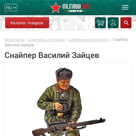
Мен
Каталог товаров
Милитарка
»
Сувениры и подарки
»
Оловянные солдатики
»
Снайпер
Василий Зайцев
Снайпер Василий Зайцев