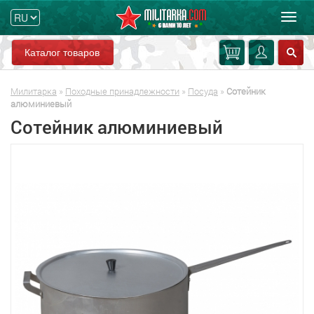
Мен
Каталог товаров
Милитарка
»
Походные принадлежности
»
Посуда
»
Сотейник
алюминиевый
Сотейник алюминиевый