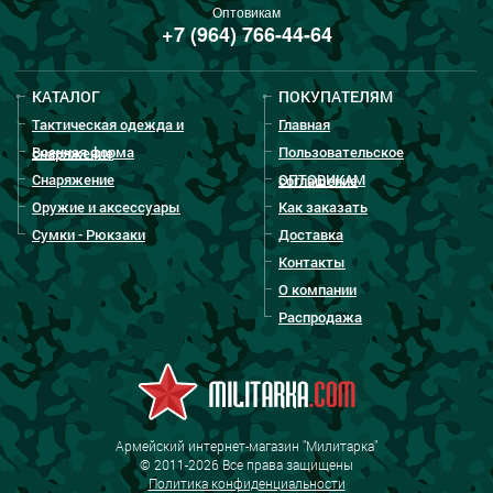
Оптовикам
+7 (964) 766-44-64
КАТАЛОГ
ПОКУПАТЕЛЯМ
Тактическая одежда и
Главная
Военная форма
Пользовательское
снаряжение
Снаряжение
ОПТОВИКАМ
соглашение
Оружие и аксессуары
Как заказать
Сумки - Рюкзаки
Доставка
Контакты
О компании
Распродажа
Армейский интернет-магазин "Милитарка"
© 2011-2026 Все права защищены
Политика конфиденциальности