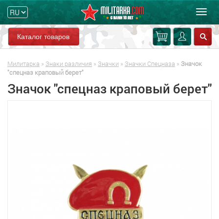
Мен
Каталог товаров
Милитарка
»
Знаки различия
»
Значки
»
Значки Спецназа
»
Значок
"спецназ краповый берет"
Значок "спецназ краповый берет"