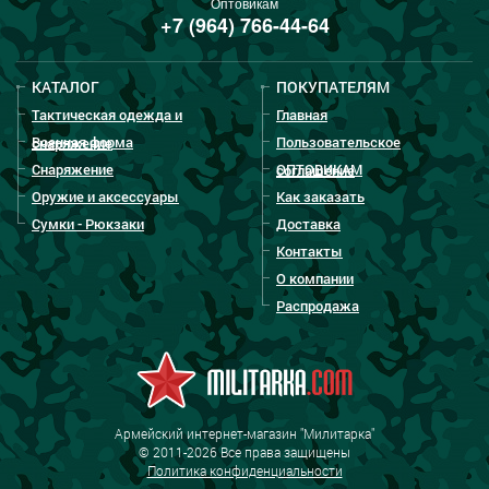
Оптовикам
+7 (964) 766-44-64
КАТАЛОГ
ПОКУПАТЕЛЯМ
Тактическая одежда и
Главная
Военная форма
Пользовательское
снаряжение
Снаряжение
ОПТОВИКАМ
соглашение
Оружие и аксессуары
Как заказать
Сумки - Рюкзаки
Доставка
Контакты
О компании
Распродажа
Армейский интернет-магазин "Милитарка"
© 2011-2026 Все права защищены
Политика конфиденциальности