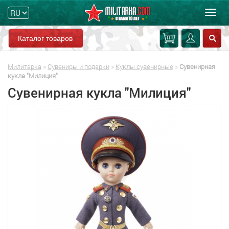
Мен
Каталог товаров
Милитарка
»
Сувениры и подарки
»
Куклы сувенирные
»
Сувенирная
кукла "Милиция"
Сувенирная кукла "Милиция"