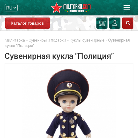
Мен
Каталог товаров
Милитарка
»
Сувениры и подарки
»
Куклы сувенирные
»
Сувенирная
кукла "Полиция"
Сувенирная кукла "Полиция"