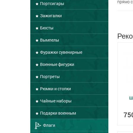
прямо с
Портсигары
Зажигалки
Бюсты
Реко
Вымпелы
Фуражки сувенирные
Военные фигурки
Портреты
Рюмки и стопки
Ш
Чайные наборы
Подарки военным
75
Флаги