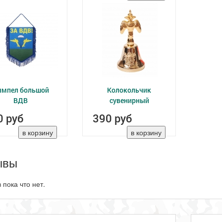
мпел большой
Колокольчик
ВДВ
сувенирный
0 руб
390 руб
ывы
 пока что нет.