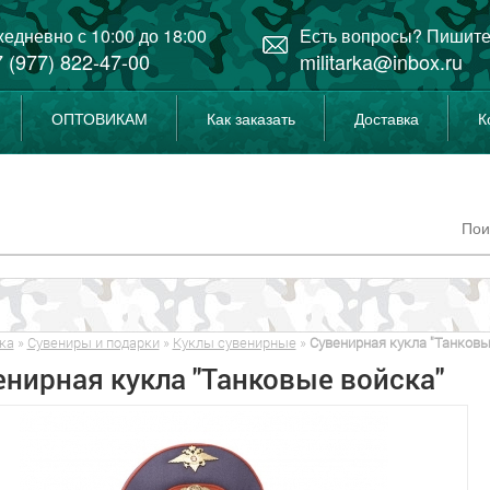
едневно с 10:00 до 18:00
Есть вопросы? Пишите
 (977) 822-47-00
militarka@inbox.ru
ОПТОВИКАМ
Как заказать
Доставка
К
ка
»
Сувениры и подарки
»
Куклы сувенирные
»
Сувенирная кукла "Танковы
енирная кукла "Танковые войска"