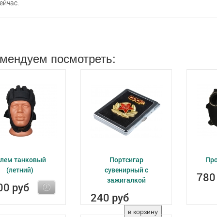
ейчас.
мендуем посмотреть:
лем танковый
Портсигар
Про
(летний)
сувенирный с
780
зажигалкой
00 руб
240 руб