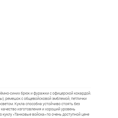
ёмно-синих брюк и фуражки с офицерской кокардой.
ы), ремешок с общевойсковой эмблемой, петлички
осветом. Кукла способна устойчиво стоять без
 качество изготовления и хороший уровень
 куклу «Танковые войска» по очень доступной цене