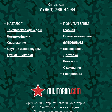
Оптовикам
+7 (964) 766-44-64
КАТАЛОГ
ПОКУПАТЕЛЯМ
Тактическая одежда и
Главная
Военная форма
Пользовательское
снаряжение
Снаряжение
ОПТОВИКАМ
соглашение
Оружие и аксессуары
Как заказать
Сумки - Рюкзаки
Доставка
Контакты
О компании
Распродажа
Армейский интернет-магазин "Милитарка"
© 2011-2026 Все права защищены
Политика конфиденциальности