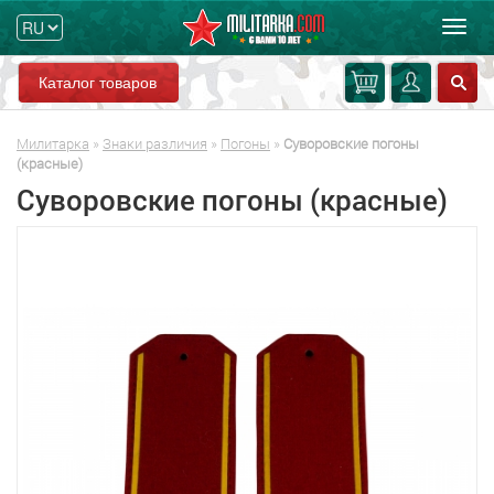
Мен
Каталог товаров
Милитарка
»
Знаки различия
»
Погоны
»
Суворовские погоны
(красные)
Суворовские погоны (красные)