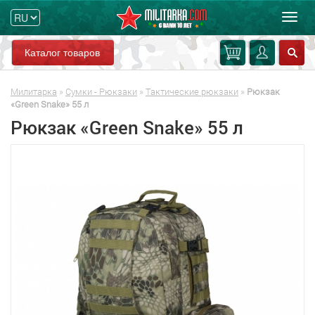
Мен
Каталог товаров
Милитарка
»
Сумки - Рюкзаки
»
Тактические рюкзаки
»
Рюкзак
«Green Snake» 55 л
Рюкзак «Green Snake» 55 л