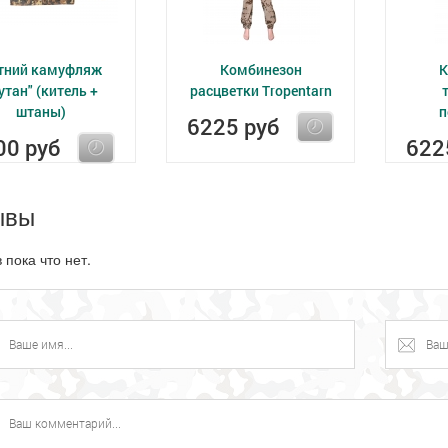
тний камуфляж
Комбинезон
К
утан" (китель +
расцветки Tropentarn
штаны)
п
6225 руб
00 руб
622
ывы
 пока что нет.