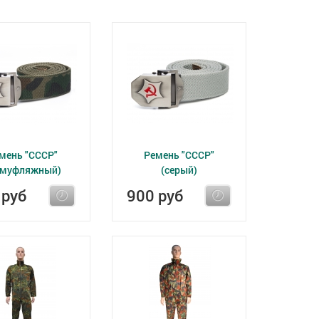
мень "СССР"
Ремень "СССР"
амуфляжный)
(серый)
 руб
900 руб