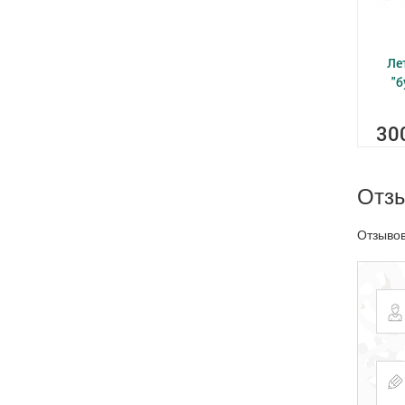
Ле
"б
30
Отз
Отзывов