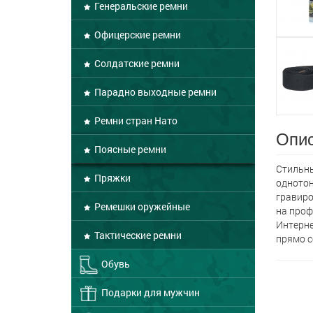
Генеральские ремни
Офицерские ремни
Солдатские ремни
Парадно выходные ремни
Ремни стран Нато
Опис
Поясные ремни
Стильны
Пряжки
однотон
гравиро
Ремешки оружейные
на проф
Интерне
Тактические ремни
прямо с
Обувь
Подарки для мужчин