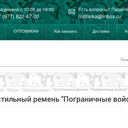
едневно с 10:00 до 18:00
Есть вопросы? Пишите
 (977) 822-47-00
militarka@inbox.ru
ОПТОВИКАМ
Как заказать
Доставка
К
ка
»
Ремни
»
Поясные ремни
»
Текстильный ремень "Пограничные войска"
стильный ремень "Пограничные войс