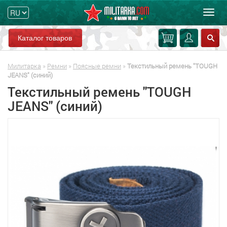
Мен
Каталог товаров
Милитарка
»
Ремни
»
Поясные ремни
»
Текстильный ремень "TOUGH
JEANS" (синий)
Текстильный ремень "TOUGH
JEANS" (синий)