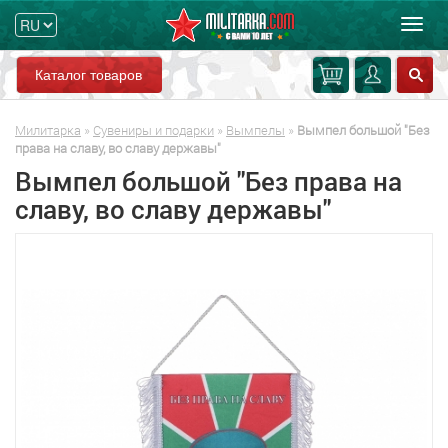
Мен
Каталог товаров
Милитарка
»
Сувениры и подарки
»
Вымпелы
»
Вымпел большой "Без
права на славу, во славу державы"
Вымпел большой "Без права на
славу, во славу державы"