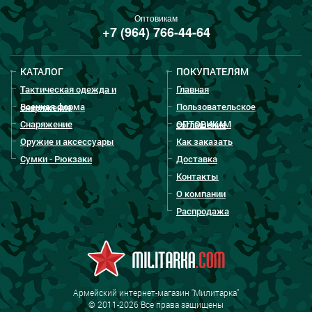
Оптовикам
+7 (964) 766-44-64
КАТАЛОГ
ПОКУПАТЕЛЯМ
Тактическая одежда и
Главная
Военная форма
Пользовательское
снаряжение
Снаряжение
ОПТОВИКАМ
соглашение
Оружие и аксессуары
Как заказать
Сумки - Рюкзаки
Доставка
Контакты
О компании
Распродажа
Армейский интернет-магазин "Милитарка"
© 2011-2026 Все права защищены