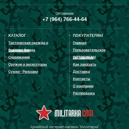
Оптовикам
+7 (964) 766-44-64
КАТАЛОГ
ПОКУПАТЕЛЯМ
Тактическая одежда и
Главная
Военная форма
Пользовательское
снаряжение
Снаряжение
ОПТОВИКАМ
соглашение
Оружие и аксессуары
Как заказать
Сумки - Рюкзаки
Доставка
Контакты
О компании
Распродажа
Армейский интернет-магазин "Милитарка"