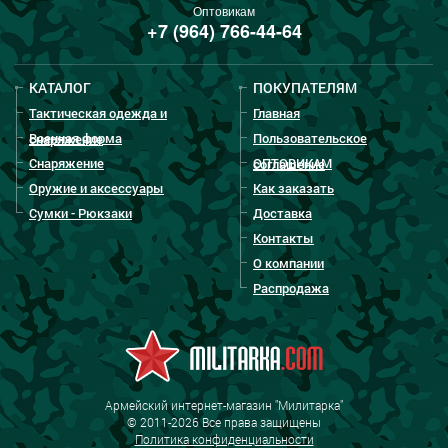
Оптовикам
+7 (964) 766-44-64
КАТАЛОГ
ПОКУПАТЕЛЯМ
Тактическая одежда и
Главная
Военная форма
Пользовательское
снаряжение
Снаряжение
ОПТОВИКАМ
соглашение
Оружие и аксессуары
Как заказать
Сумки - Рюкзаки
Доставка
Контакты
О компании
Распродажа
Армейский интернет-магазин "Милитарка"
© 2011-2026 Все права защищены
Политика конфиденциальности