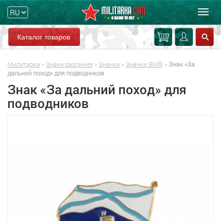
Мен
Каталог товаров
Милитарка
»
Знаки различия
»
Значки
»
Значки ВМФ
»
Знак «За
дальний поход» для подводников
Знак «За дальний поход» для
подводников