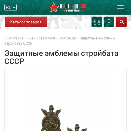
Мен
Каталог товаров
Милитарка
»
Знаки различия
»
Эмблемы
»
Защитные эмблемы
стройбата СССР
Защитные эмблемы стройбата
СССР