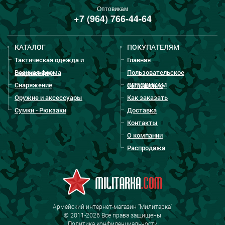
Оптовикам
+7 (964) 766-44-64
КАТАЛОГ
ПОКУПАТЕЛЯМ
Тактическая одежда и
Главная
Военная форма
Пользовательское
снаряжение
Снаряжение
ОПТОВИКАМ
соглашение
Оружие и аксессуары
Как заказать
Сумки - Рюкзаки
Доставка
Контакты
О компании
Распродажа
Армейский интернет-магазин "Милитарка"
© 2011-2026 Все права защищены
Политика конфиденциальности